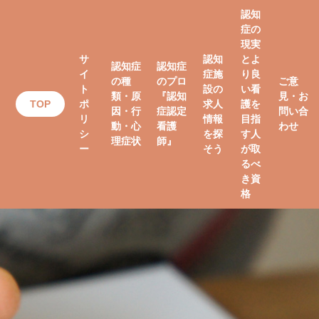
認知
症の
現実
サ
認知
とよ
認知症
認知症
イ
症施
り良
の種
のプロ
ご意
ト
設の
い看
類・原
『認知
見・お
TOP
ポ
求人
護を
因・行
症認定
問い合
リ
情報
目指
動・心
看護
わせ
シ
を探
す人
理症状
師』
ー
そう
が取
るべ
き資
格