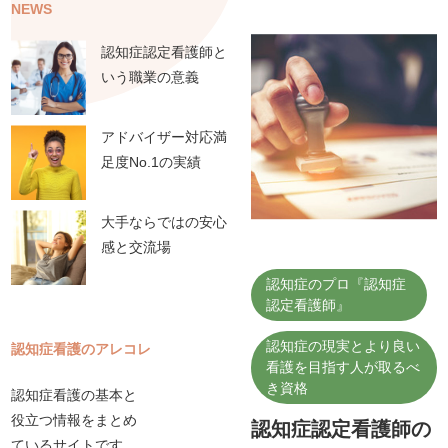
NEWS
認知症認定看護師と
いう職業の意義
アドバイザー対応満
足度No.1の実績
大手ならではの安心
感と交流場
認知症のプロ『認知症
認定看護師』
認知症の現実とより良い
認知症看護のアレコレ
看護を目指す人が取るべ
き資格
認知症看護の基本と
役立つ情報をまとめ
認知症認定看護師の
ているサイトです。